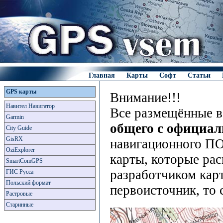
Главная
Карты
Софт
Статьи
GPS карты
Внимание!!!
Навител Навигатор
Все размещённые в
Garmin
общего с официа
City Guide
GisRX
навигационного ПО
OziExplorer
карты, которые рас
SmartComGPS
разработчиком карт
ГИС Русса
Польский формат
первоисточник, то 
Растровые
Старинные