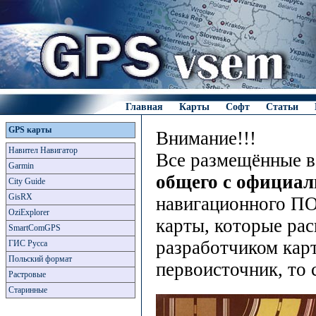
Главная
Карты
Софт
Статьи
GPS карты
Внимание!!!
Навител Навигатор
Все размещённые в
Garmin
общего с официа
City Guide
GisRX
навигационного ПО
OziExplorer
карты, которые рас
SmartComGPS
разработчиком карт
ГИС Русса
Польский формат
первоисточник, то 
Растровые
Старинные