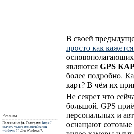
В своей предыдуще
просто как кажется
основополагающих 
являются
GPS КА
более подробно. К
карт? В чём их при
Не секрет что сейч
большой. GPS приё
персональных и ав
Реклама
оснащают сотовые 
Полезный софт. Телеграмм
https://
скачать-телеграмм.рф/telegram-
windows-7/
. Для Windows 7.
видео камеры и т.п