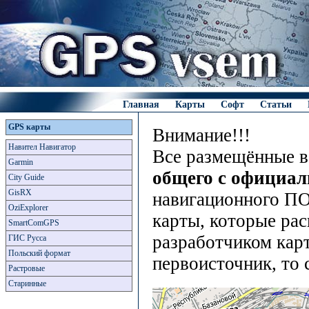
Главная
Карты
Софт
Статьи
GPS карты
Внимание!!!
Навител Навигатор
Все размещённые в
Garmin
общего с официа
City Guide
GisRX
навигационного ПО
OziExplorer
карты, которые рас
SmartComGPS
разработчиком карт
ГИС Русса
Польский формат
первоисточник, то 
Растровые
Старинные