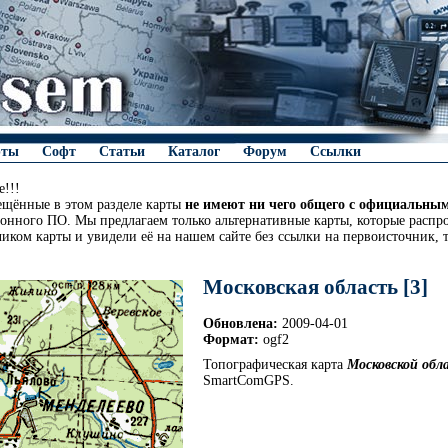
рты
Софт
Статьи
Каталог
Форум
Ссылки
!!!
ещённые в этом разделе карты
не имеют ни чего общего с официальны
онного ПО. Мы предлагаем только альтернативные карты, которые распро
чиком карты и увидели её на нашем сайте без ссылки на первоисточник, 
Московская область [3]
Обновлена:
2009-04-01
Формат:
ogf2
Топографическая карта
Московской обл
SmartComGPS.