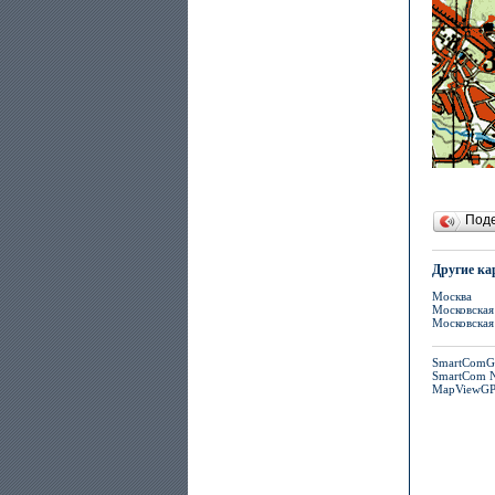
Под
Другие ка
Москва
Московская 
Московская 
SmartComG
SmartCom N
MapViewGP