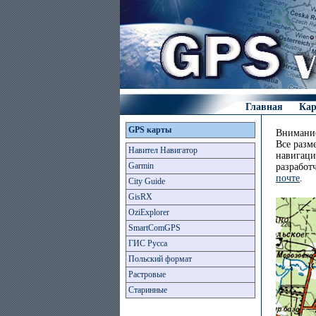
Главная
Ка
GPS карты
Внимание
Все разм
Навител Навигатор
навигаци
Garmin
разработ
почте
.
City Guide
GisRX
OziExplorer
SmartComGPS
ГИС Русса
Польский формат
Растровые
Старинные