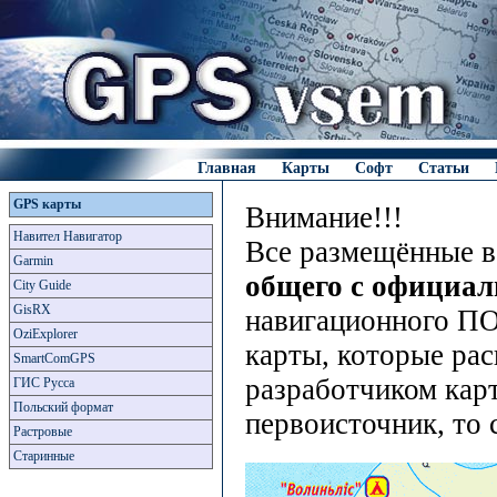
Главная
Карты
Софт
Статьи
GPS карты
Внимание!!!
Навител Навигатор
Все размещённые в
Garmin
общего с официа
City Guide
GisRX
навигационного ПО
OziExplorer
карты, которые рас
SmartComGPS
разработчиком карт
ГИС Русса
Польский формат
первоисточник, то 
Растровые
Старинные