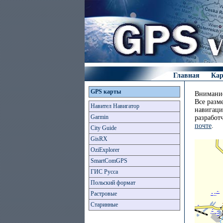
Главная
Ка
GPS карты
Внимание
Все разм
Навител Навигатор
навигаци
Garmin
разработ
почте
.
City Guide
GisRX
OziExplorer
SmartComGPS
ГИС Русса
Польский формат
Растровые
Старинные