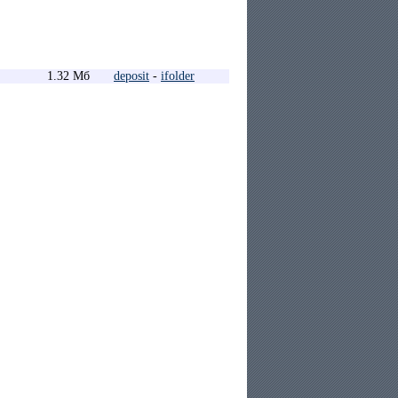
1.32 Мб
deposit
-
ifolder