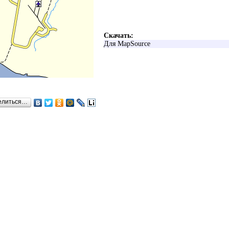
Скачать:
Для MapSource
елиться…