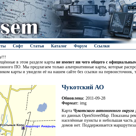
рты
Софт
Статьи
Каталог
Форум
Ссылки
!!!
ещённые в этом разделе карты
не имеют ни чего общего с официальны
онного ПО. Мы предлагаем только альтернативные карты, которые распро
чиком карты и увидели её на нашем сайте без ссылки на первоисточник, 
Чукотский АО
Обновлена:
2011-09-28
Формат:
img
Карта
Чукотского автономного округа
д
из данных OpenStreetMap. Показаны рек
населённые пункты и небольшая часть д
домов нет. Поддерживается маршрутиза