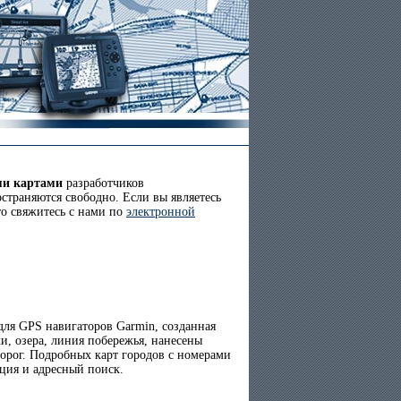
ми картами
разработчиков
страняются свободно. Если вы являетесь
то свяжитесь с нами по
электронной
ля GPS навигаторов Garmin, созданная
и, озера, линия побережья, нанесены
орог. Подробных карт городов с номерами
ция и адресный поиск.