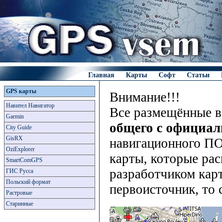
Главная
Карты
Софт
Статьи
GPS карты
Внимание!!!
Навител Навигатор
Все размещённые в
Garmin
общего с официа
City Guide
GisRX
навигационного ПО
OziExplorer
карты, которые рас
SmartComGPS
разработчиком карт
ГИС Русса
Польский формат
первоисточник, то 
Растровые
Старинные