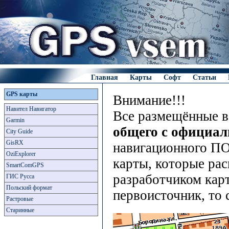
Главная
Карты
Софт
Статьи
GPS карты
Внимание!!!
Навител Навигатор
Все размещённые в
Garmin
общего с официа
City Guide
GisRX
навигационного ПО
OziExplorer
карты, которые рас
SmartComGPS
разработчиком карт
ГИС Русса
Польский формат
первоисточник, то 
Растровые
Старинные