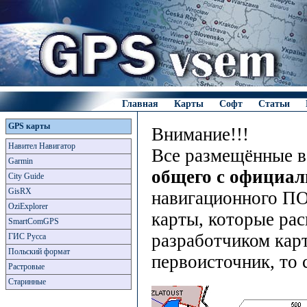
Главная
Карты
Софт
Статьи
GPS карты
Внимание!!!
Навител Навигатор
Все размещённые в
Garmin
общего с официа
City Guide
GisRX
навигационного ПО
OziExplorer
карты, которые рас
SmartComGPS
разработчиком карт
ГИС Русса
Польский формат
первоисточник, то 
Растровые
Старинные