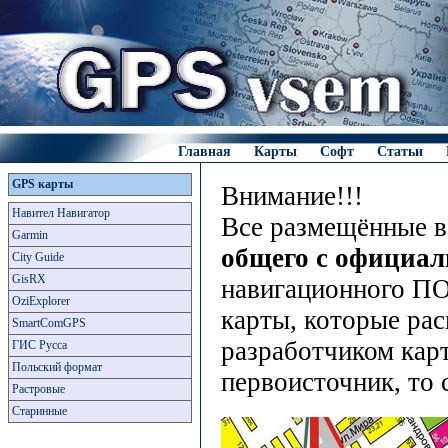
Главная
Карты
Софт
Статьи
GPS карты
Внимание!!!
Навител Навигатор
Все размещённые в
Garmin
общего с официа
City Guide
GisRX
навигационного ПО
OziExplorer
карты, которые рас
SmartComGPS
разработчиком карт
ГИС Русса
Польский формат
первоисточник, то 
Растровые
Старинные