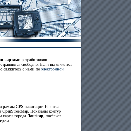
ми картами
разработчиков
страняются свободно. Если вы являетесь
то свяжитесь с нами по
электронной
ограммы GPS навигации Навител
а OpenStreetMap. Показаны контур
ны карты города
Лонгйир
, посёлков
ереса.