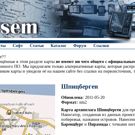
рты
Софт
Статьи
Каталог
Форум
Ссылки
!!!
ещённые в этом разделе карты
не имеют ни чего общего с официальны
онного ПО. Мы предлагаем только альтернативные карты, которые распро
чиком карты и увидели её на нашем сайте без ссылки на первоисточник, 
Шпицберген
Обновлена:
2011-05-20
Формат:
nm2
Карта архипелага Шпицберген
для пр
Навигатор, созданная из данных проект
побережья, названия островов. Нанесе
Баренцбург
и
Пирамида
с точками инт