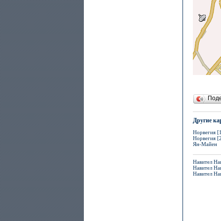
Под
Другие ка
Норвегия [
Норвегия [
Ян-Майен
Навител Нав
Навител На
Навител На