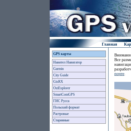
Главная
Ка
GPS карты
Внимание
Все разм
Навител Навигатор
навигаци
Garmin
разработ
почте
.
City Guide
GisRX
OziExplorer
SmartComGPS
ГИС Русса
Польский формат
Растровые
Старинные