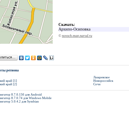
Скачать:
Архипо-Осиповка
©
novoch-map.narod.ru
елиться…
рты региона
Лазаревское
кий край [1]
Новороссийск
кий край [2]
Сочи
игатор 8.7.0.150 для Android
вигатор 8.7.0.74 для Windows Mobile
вигатор 5.0.4.2 для Symbian