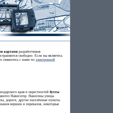
ми картами
разработчиков
страняются свободно. Если вы являетесь
то свяжитесь с нами по
электронной
нодарского края и окрестностей
бухты
вител Навигатор. Нанесены улицы
ка, дороги, другие населённые пункты.
звания вершин и перевалов, некоторые