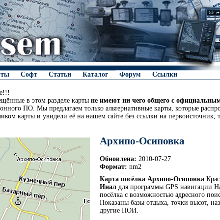
рты
Софт
Статьи
Каталог
Форум
Ссылки
!!!
ещённые в этом разделе карты
не имеют ни чего общего с официальны
онного ПО. Мы предлагаем только альтернативные карты, которые распро
чиком карты и увидели её на нашем сайте без ссылки на первоисточник, 
Архипо-Осиповка
Обновлена:
2010-07-27
Формат:
nm2
Карта посёлка Архипо-Осиповка
Крас
Инал
для программы GPS навигации На
посёлка с возможностью адресного поис
Показаны базы отдыха, точки высот, на
другие ПОИ.