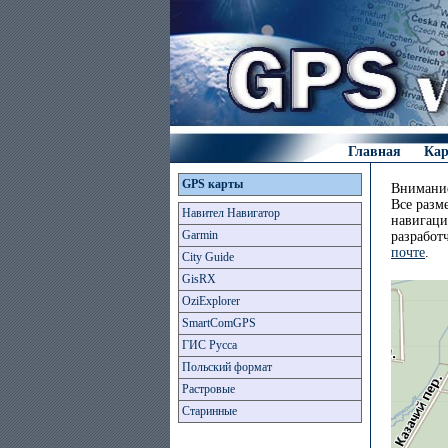
Главная
Ка
GPS карты
Внимание
Все разм
Навител Навигатор
навигаци
Garmin
разработ
почте
.
City Guide
GisRX
OziExplorer
SmartComGPS
ГИС Русса
Польский формат
Растровые
Старинные