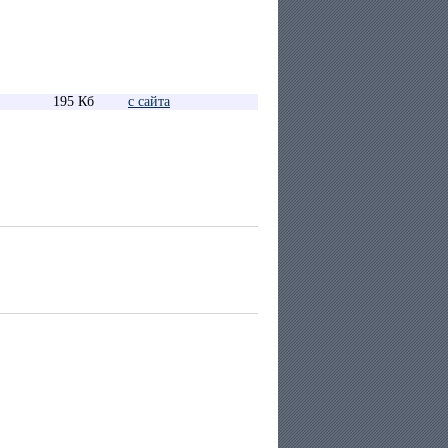
195 Кб
с сайта