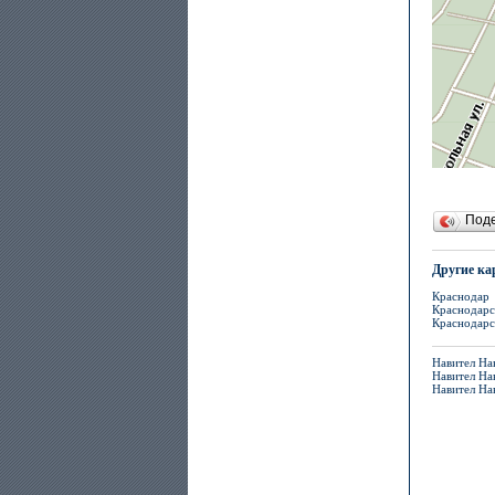
Под
Другие ка
Краснодар
Краснодарс
Краснодарс
Навител Нав
Навител На
Навител На