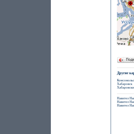
Под
Другие ка
Комсомольс
Хабаровск
Хабаровски
Навител Нав
Навител На
Навител На