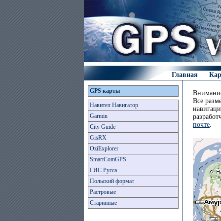
Главная
Ка
GPS карты
Внимание
Все разм
Навител Навигатор
навигаци
Garmin
разработ
почте
.
City Guide
GisRX
OziExplorer
SmartComGPS
ГИС Русса
Польский формат
Растровые
Старинные