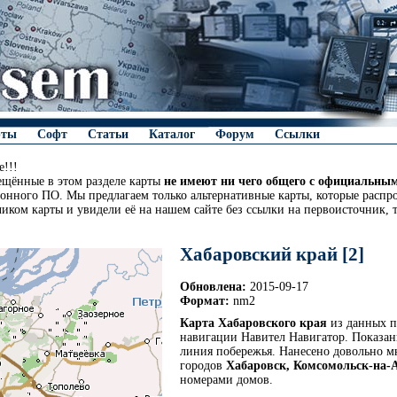
рты
Софт
Статьи
Каталог
Форум
Ссылки
!!!
ещённые в этом разделе карты
не имеют ни чего общего с официальны
онного ПО. Мы предлагаем только альтернативные карты, которые распро
чиком карты и увидели её на нашем сайте без ссылки на первоисточник, 
Хабаровский край [2]
Обновлена:
2015-09-17
Формат:
nm2
Карта Хабаровского края
из данных п
навигации Навител Навигатор. Показаны
линия побережья. Нанесено довольно мн
городов
Хабаровск, Комсомольск-на-
номерами домов.