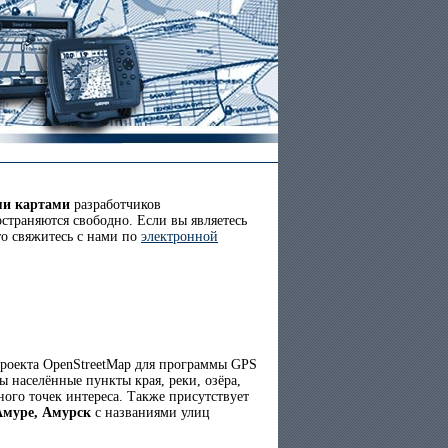
ми картами
разработчиков
страняются свободно. Если вы являетесь
то свяжитесь с нами по
электронной
роекта OpenStreetMap для программы GPS
 населённые пункты края, реки, озёра,
ого точек интереса. Также присутствует
Амуре, Амурск
с названиями улиц