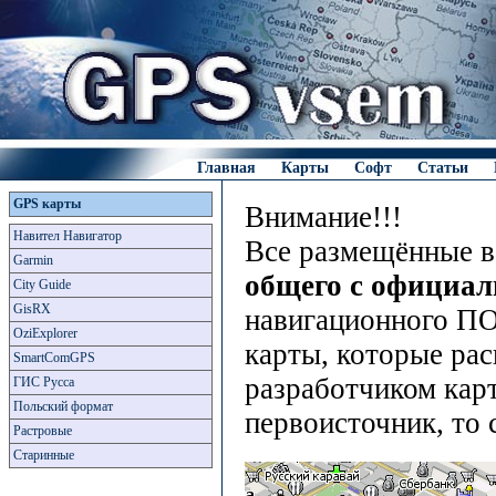
Главная
Карты
Софт
Статьи
GPS карты
Внимание!!!
Навител Навигатор
Все размещённые в
Garmin
общего с официа
City Guide
GisRX
навигационного ПО
OziExplorer
карты, которые рас
SmartComGPS
разработчиком карт
ГИС Русса
Польский формат
первоисточник, то 
Растровые
Старинные