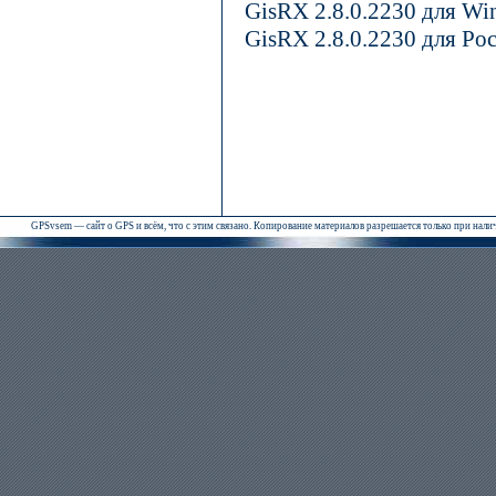
GisRX 2.8.0.2230 для W
GisRX 2.8.0.2230 для Po
GPSvsem — сайт о GPS и всём, что с этим связано. Копирование материалов разрешается только при нал