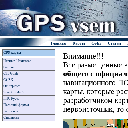
Главная
Карты
Софт
Статьи
GPS карты
Внимание!!!
Навител Навигатор
Все размещённые в
Garmin
общего с официа
City Guide
GisRX
навигационного ПО
OziExplorer
карты, которые рас
SmartComGPS
разработчиком карт
ГИС Русса
Польский формат
первоисточник, то 
Растровые
Старинные