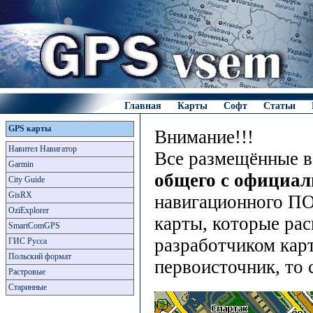
Главная
Карты
Софт
Статьи
GPS карты
Внимание!!!
Навител Навигатор
Все размещённые в
Garmin
общего с официа
City Guide
GisRX
навигационного ПО
OziExplorer
карты, которые рас
SmartComGPS
разработчиком карт
ГИС Русса
Польский формат
первоисточник, то 
Растровые
Старинные