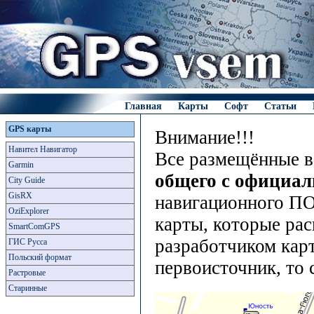
Главная
Карты
Софт
Статьи
GPS карты
Внимание!!!
Навител Навигатор
Все размещённые в
Garmin
общего с официа
City Guide
GisRX
навигационного ПО
OziExplorer
карты, которые рас
SmartComGPS
разработчиком карт
ГИС Русса
Польский формат
первоисточник, то 
Растровые
Старинные