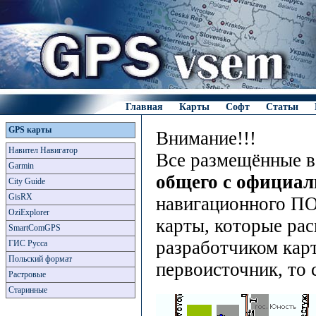
Главная
Карты
Софт
Статьи
GPS карты
Внимание!!!
Навител Навигатор
Все размещённые в
Garmin
общего с официа
City Guide
GisRX
навигационного ПО
OziExplorer
карты, которые рас
SmartComGPS
разработчиком карт
ГИС Русса
Польский формат
первоисточник, то 
Растровые
Старинные