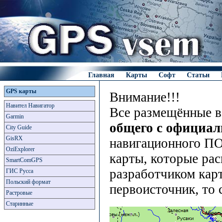
Главная
Карты
Софт
Статьи
GPS карты
Внимание!!!
Навител Навигатор
Все размещённые в
Garmin
общего с официа
City Guide
GisRX
навигационного ПО
OziExplorer
карты, которые рас
SmartComGPS
разработчиком карт
ГИС Русса
Польский формат
первоисточник, то 
Растровые
Старинные