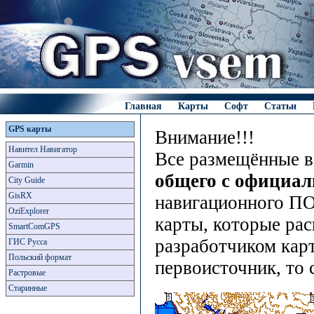
Главная
Карты
Софт
Статьи
GPS карты
Внимание!!!
Навител Навигатор
Все размещённые в
Garmin
общего с официа
City Guide
GisRX
навигационного ПО
OziExplorer
карты, которые рас
SmartComGPS
разработчиком карт
ГИС Русса
Польский формат
первоисточник, то 
Растровые
Старинные