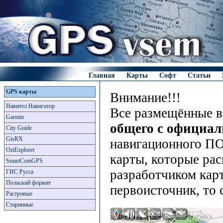
Главная
Карты
Софт
Статьи
GPS карты
Внимание!!!
Навител Навигатор
Все размещённые в
Garmin
общего с официа
City Guide
GisRX
навигационного ПО
OziExplorer
карты, которые рас
SmartComGPS
разработчиком карт
ГИС Русса
Польский формат
первоисточник, то 
Растровые
Старинные