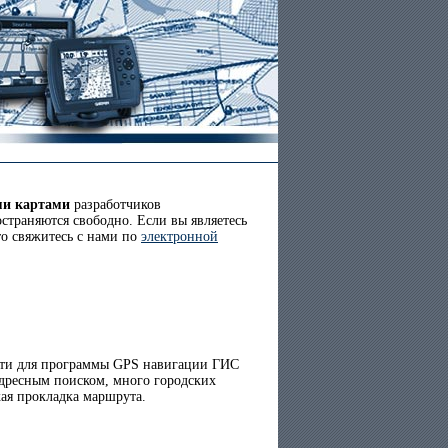
ми картами
разработчиков
страняются свободно. Если вы являетесь
то свяжитесь с нами по
электронной
ти для программы GPS навигации ГИС
адресным поиском, много городских
кая прокладка маршрута.