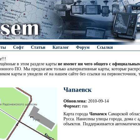
рты
Софт
Статьи
Каталог
Форум
Ссылки
!!!
ещённые в этом разделе карты
не имеют ни чего общего с официальны
онного ПО. Мы предлагаем только альтернативные карты, которые распро
чиком карты и увидели её на нашем сайте без ссылки на первоисточник, 
Чапаевск
Обновлена:
2010-09-14
Формат:
rus
Карта города
Чапаевск
Самарской облас
Русса. Нанесены улицы города, дома с 
объектов. Поддерживается автоматичес