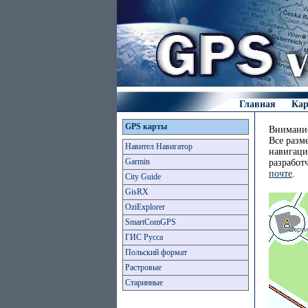
Главная
Ка
GPS карты
Внимание
Все разм
Навител Навигатор
навигаци
Garmin
разработ
почте
.
City Guide
GisRX
OziExplorer
SmartComGPS
ГИС Русса
Польский формат
Растровые
Старинные