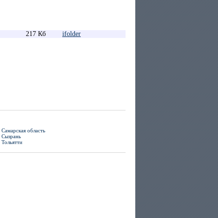
217 Кб
ifolder
Самарская область
Сызрань
Тольятти