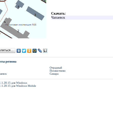
Скачать:
Чапаевск
елиться…
рты региона
Отрадный
Похвистнево
шевск
Самара
1.1.28.15 для Windows
1.1.28.15 для Windows Mobile