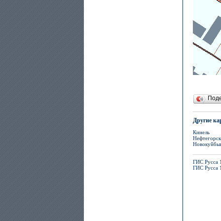
Под
Другие ка
Кинель
Нефтегорск
Новокуйбы
ГИС Русса 
ГИС Русса 