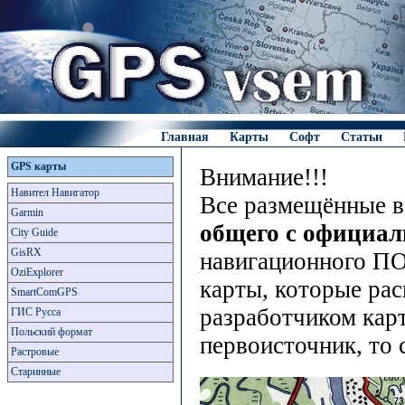
Главная
Карты
Софт
Статьи
GPS карты
Внимание!!!
Навител Навигатор
Все размещённые в
Garmin
общего с официа
City Guide
GisRX
навигационного ПО
OziExplorer
карты, которые рас
SmartComGPS
разработчиком карт
ГИС Русса
Польский формат
первоисточник, то 
Растровые
Старинные