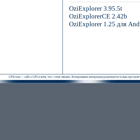
OziExplorer 3.95.5t
OziExplorerCE 2.42b
OziExplorer 1.25 для And
GPSvsem — сайт о GPS и всём, что с этим связано. Копирование материалов разрешается только при нал