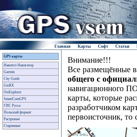
Главная
Карты
Софт
Статьи
GPS карты
Внимание!!!
Навител Навигатор
Все размещённые в
Garmin
общего с официа
City Guide
GisRX
навигационного ПО
OziExplorer
карты, которые рас
SmartComGPS
разработчиком карт
ГИС Русса
Польский формат
первоисточник, то 
Растровые
Старинные