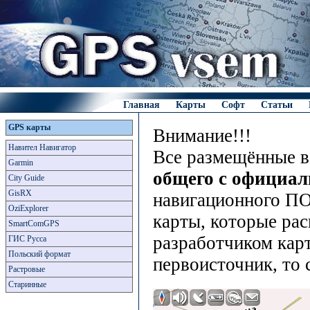
Главная
Карты
Софт
Статьи
GPS карты
Внимание!!!
Навител Навигатор
Все размещённые в
Garmin
общего с официа
City Guide
GisRX
навигационного ПО
OziExplorer
карты, которые рас
SmartComGPS
разработчиком карт
ГИС Русса
Польский формат
первоисточник, то 
Растровые
Старинные