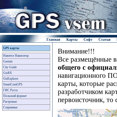
Главная
Карты
Софт
Статьи
GPS карты
Внимание!!!
Навител Навигатор
Все размещённые в
Garmin
общего с официа
City Guide
GisRX
навигационного ПО
OziExplorer
карты, которые рас
SmartComGPS
разработчиком карт
ГИС Русса
Польский формат
первоисточник, то 
Растровые
Старинные