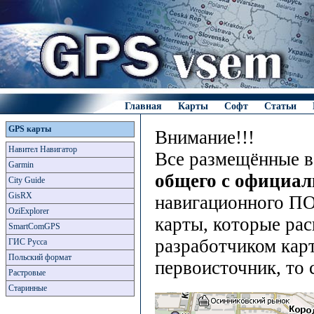
Главная
Карты
Софт
Статьи
GPS карты
Внимание!!!
Навител Навигатор
Все размещённые в
Garmin
общего с официа
City Guide
GisRX
навигационного ПО
OziExplorer
карты, которые рас
SmartComGPS
разработчиком карт
ГИС Русса
Польский формат
первоисточник, то 
Растровые
Старинные