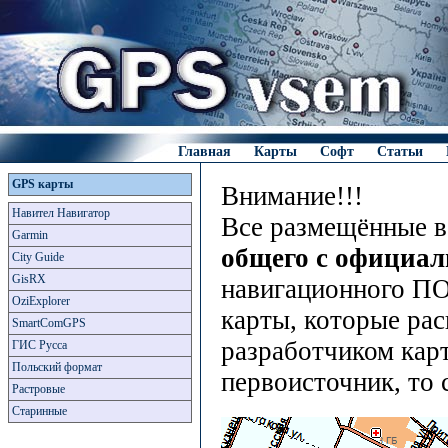
Главная
Карты
Софт
Статьи
GPS карты
Внимание!!!
Навител Навигатор
Все размещённые в
Garmin
общего с официа
City Guide
GisRX
навигационного ПО
OziExplorer
карты, которые рас
SmartComGPS
разработчиком карт
ГИС Русса
Польский формат
первоисточник, то 
Растровые
Старинные