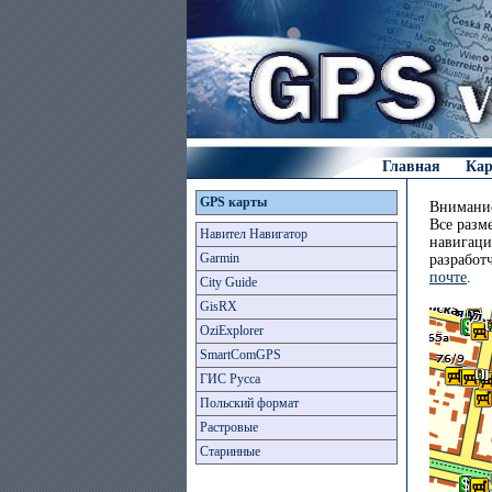
Главная
Ка
GPS карты
Внимание
Все разм
Навител Навигатор
навигаци
Garmin
разработ
почте
.
City Guide
GisRX
OziExplorer
SmartComGPS
ГИС Русса
Польский формат
Растровые
Старинные