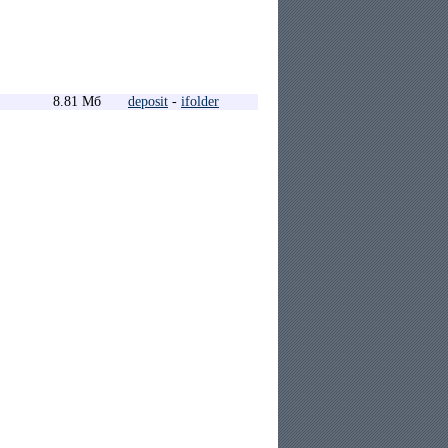
8.81 Мб
deposit
-
ifolder