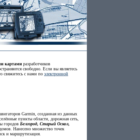
ми картами
разработчиков
страняются свободно. Если вы являетесь
то свяжитесь с нами по
электронной
вигаторов Garmin, созданная из данных
селённые пункты области, дорожная сеть,
ты городов
Белгород, Старый Оскол,
домов. Нанесено множество точек
иск и маршрутизация.