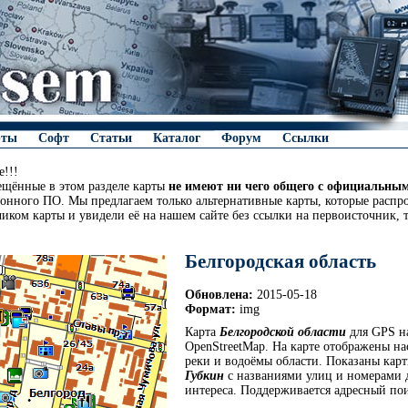
рты
Софт
Статьи
Каталог
Форум
Ссылки
!!!
ещённые в этом разделе карты
не имеют ни чего общего с официальны
онного ПО. Мы предлагаем только альтернативные карты, которые распро
чиком карты и увидели её на нашем сайте без ссылки на первоисточник, 
Белгородская область
Обновлена:
2015-05-18
Формат:
img
Карта
Белгородской области
для GPS на
OpenStreetMap. На карте отображены на
реки и водоёмы области. Показаны кар
Губкин
с названиями улиц и номерами 
интереса. Поддерживается адресный по