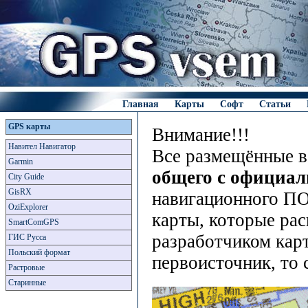
Главная
Карты
Софт
Статьи
GPS карты
Внимание!!!
Навител Навигатор
Все размещённые в
Garmin
общего с официа
City Guide
GisRX
навигационного ПО
OziExplorer
карты, которые рас
SmartComGPS
разработчиком карт
ГИС Русса
Польский формат
первоисточник, то 
Растровые
Старинные