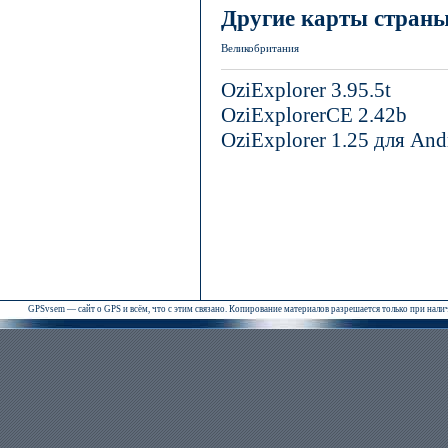
Другие карты стран
Великобритания
OziExplorer 3.95.5t
OziExplorerCE 2.42b
OziExplorer 1.25 для And
GPSvsem — сайт о GPS и всём, что с этим связано. Копирование материалов разрешается только при нал