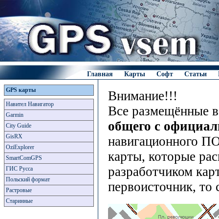
Главная
Карты
Софт
Статьи
GPS карты
Внимание!!!
Навител Навигатор
Все размещённые в
Garmin
общего с официа
City Guide
GisRX
навигационного ПО
OziExplorer
карты, которые рас
SmartComGPS
разработчиком карт
ГИС Русса
Польский формат
первоисточник, то 
Растровые
Старинные