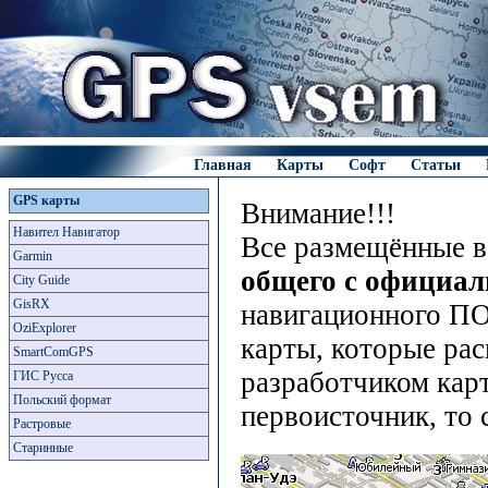
Главная
Карты
Софт
Статьи
GPS карты
Внимание!!!
Навител Навигатор
Все размещённые в
Garmin
общего с официа
City Guide
GisRX
навигационного ПО
OziExplorer
карты, которые рас
SmartComGPS
разработчиком карт
ГИС Русса
Польский формат
первоисточник, то 
Растровые
Старинные