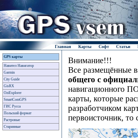
Главная
Карты
Софт
Статьи
GPS карты
Внимание!!!
Навител Навигатор
Все размещённые в
Garmin
общего с официа
City Guide
GisRX
навигационного ПО
OziExplorer
карты, которые рас
SmartComGPS
разработчиком карт
ГИС Русса
Польский формат
первоисточник, то 
Растровые
Старинные