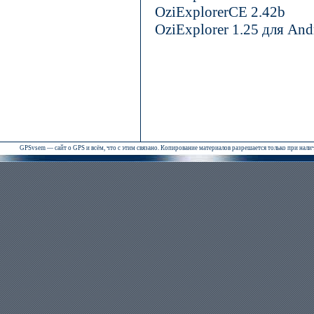
OziExplorerCE 2.42b
OziExplorer 1.25 для And
GPSvsem — сайт о GPS и всём, что с этим связано. Копирование материалов разрешается только при нал