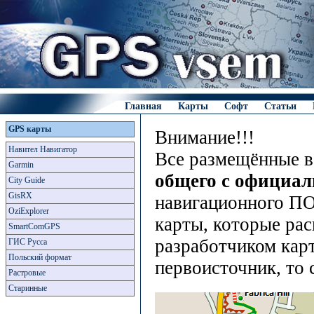
Главная
Карты
Софт
Статьи
GPS карты
Внимание!!!
Навител Навигатор
Все размещённые в
Garmin
общего с официа
City Guide
GisRX
навигационного ПО
OziExplorer
карты, которые рас
SmartComGPS
разработчиком карт
ГИС Русса
Польский формат
первоисточник, то 
Растровые
Старинные