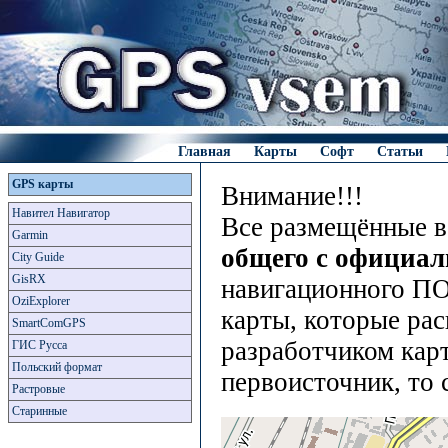
Главная
Карты
Софт
Статьи
GPS карты
Внимание!!!
Навител Навигатор
Все размещённые в
Garmin
общего с официа
City Guide
GisRX
навигационного ПО
OziExplorer
карты, которые рас
SmartComGPS
разработчиком карт
ГИС Русса
Польский формат
первоисточник, то 
Растровые
Старинные