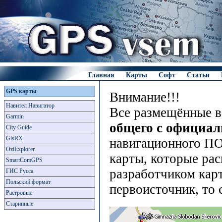
Главная
Карты
Софт
Статьи
GPS карты
Внимание!!!
Навител Навигатор
Все размещённые в
Garmin
общего с официа
City Guide
GisRX
навигационного ПО
OziExplorer
карты, которые рас
SmartComGPS
разработчиком карт
ГИС Русса
Польский формат
первоисточник, то 
Растровые
Старинные