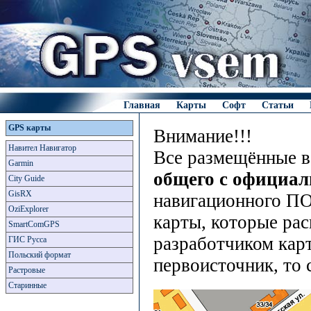
Главная
Карты
Софт
Статьи
GPS карты
Внимание!!!
Навител Навигатор
Все размещённые в
Garmin
общего с официа
City Guide
GisRX
навигационного ПО
OziExplorer
карты, которые рас
SmartComGPS
разработчиком карт
ГИС Русса
Польский формат
первоисточник, то 
Растровые
Старинные