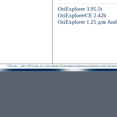
OziExplorer 3.95.5t
OziExplorerCE 2.42b
OziExplorer 1.25 для And
GPSvsem — сайт о GPS и всём, что с этим связано. Копирование материалов разрешается только при нал