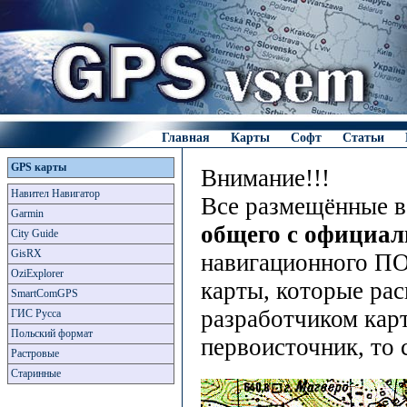
Главная
Карты
Софт
Статьи
GPS карты
Внимание!!!
Навител Навигатор
Все размещённые в
Garmin
общего с официа
City Guide
GisRX
навигационного ПО
OziExplorer
карты, которые рас
SmartComGPS
разработчиком карт
ГИС Русса
Польский формат
первоисточник, то 
Растровые
Старинные