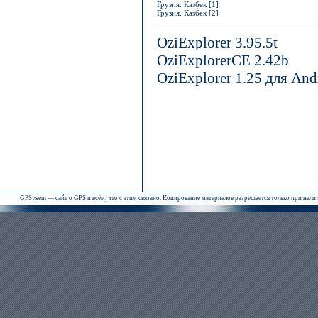
Грузия. Казбек [1]
Грузия. Казбек [2]
OziExplorer 3.95.5t
OziExplorerCE 2.42b
OziExplorer 1.25 для And
GPSvsem — сайт о GPS и всём, что с этим связано. Копирование материалов разрешается только при нал