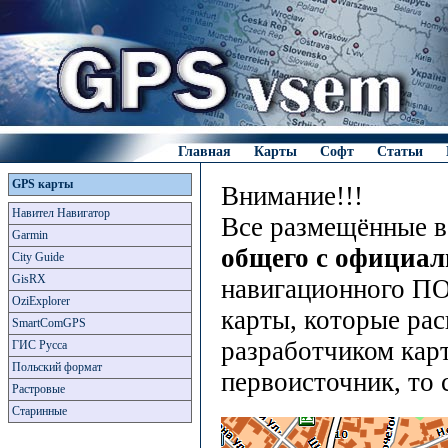
Главная
Карты
Софт
Статьи
GPS карты
Внимание!!!
Навител Навигатор
Все размещённые в
Garmin
общего с официа
City Guide
GisRX
навигационного ПО
OziExplorer
карты, которые рас
SmartComGPS
разработчиком карт
ГИС Русса
Польский формат
первоисточник, то 
Растровые
Старинные