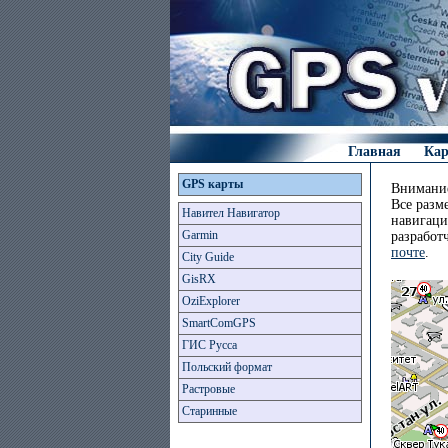
Главная
Ка
GPS карты
Внимание
Все разм
Навител Навигатор
навигаци
Garmin
разработ
почте
.
City Guide
GisRX
OziExplorer
SmartComGPS
ГИС Русса
Польский формат
Растровые
Старинные