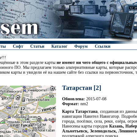
рты
Софт
Статьи
Каталог
Форум
Ссылки
!!!
ещённые в этом разделе карты
не имеют ни чего общего с официальны
онного ПО. Мы предлагаем только альтернативные карты, которые распро
чиком карты и увидели её на нашем сайте без ссылки на первоисточник, 
Татарстан [2]
Обновлена:
2015-07-08
Формат:
nm2
Карта Татарстана
, созданная из данн
навигации Навител Навигатор. Подробн
города, посёлки, села, реки, озёра, огр
Нанесены карты городов
Казань, Набе
Альметьевск, Зеленодольск, Лениного
поддержкой адресного поиска.