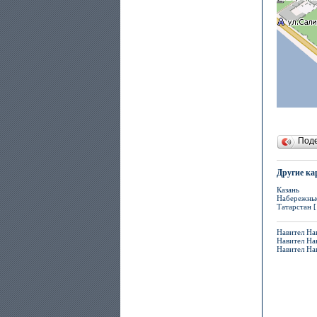
Под
Другие ка
Казань
Набережны
Татарстан [
Навител Нав
Навител На
Навител На