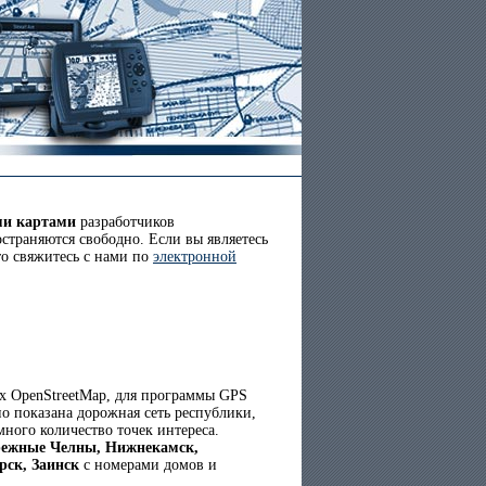
ми картами
разработчиков
страняются свободно. Если вы являетесь
то свяжитесь с нами по
электронной
ых OpenStreetMap, для программы GPS
о показана дорожная сеть республики,
омного количество точек интереса.
режные Челны, Нижнекамск,
рск, Заинск
с номерами домов и