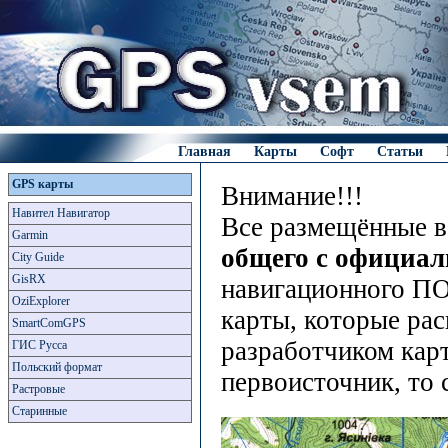
Главная
Карты
Софт
Статьи
GPS карты
Внимание!!!
Навител Навигатор
Все размещённые в
Garmin
общего с официа
City Guide
GisRX
навигационного ПО
OziExplorer
карты, которые рас
SmartComGPS
разработчиком карт
ГИС Русса
Польский формат
первоисточник, то 
Растровые
Старинные