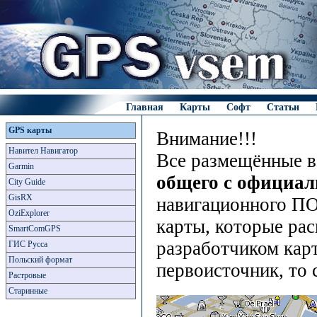
Главная
Карты
Софт
Статьи
GPS карты
Внимание!!!
Навител Навигатор
Все размещённые в
Garmin
общего с официа
City Guide
GisRX
навигационного ПО
OziExplorer
карты, которые рас
SmartComGPS
разработчиком карт
ГИС Русса
Польский формат
первоисточник, то 
Растровые
Старинные