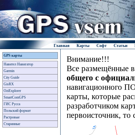
Главная
Карты
Софт
Статьи
GPS карты
Внимание!!!
Навител Навигатор
Все размещённые в
Garmin
общего с официа
City Guide
GisRX
навигационного ПО
OziExplorer
карты, которые рас
SmartComGPS
разработчиком карт
ГИС Русса
Польский формат
первоисточник, то 
Растровые
Старинные