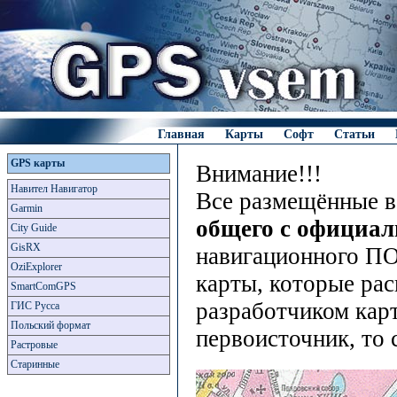
Главная
Карты
Софт
Статьи
GPS карты
Внимание!!!
Навител Навигатор
Все размещённые в
Garmin
общего с официа
City Guide
GisRX
навигационного ПО
OziExplorer
карты, которые рас
SmartComGPS
разработчиком карт
ГИС Русса
Польский формат
первоисточник, то 
Растровые
Старинные