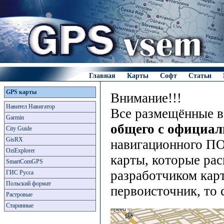
Главная
Карты
Софт
Статьи
GPS карты
Внимание!!!
Навител Навигатор
Все размещённые в
Garmin
общего с официа
City Guide
GisRX
навигационного ПО
OziExplorer
карты, которые рас
SmartComGPS
разработчиком карт
ГИС Русса
Польский формат
первоисточник, то 
Растровые
Старинные