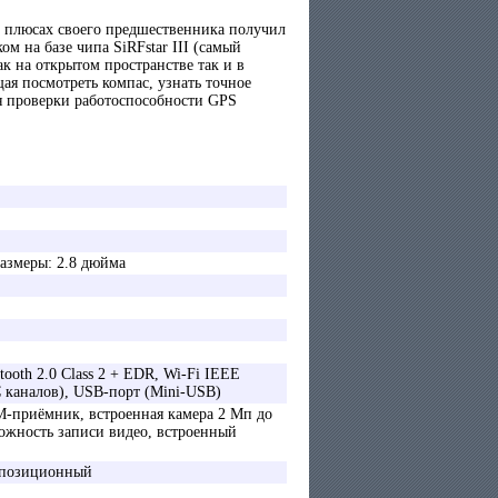
х плюсах своего предшественника получил
м на базе чипа SiRFstar III (самый
к на открытом пространстве так и в
ая посмотреть компас, узнать точное
ля проверки работоспособности GPS
азмеры: 2.8 дюйма
ooth 2.0 Class 2 + EDR, Wi-Fi IEEE
C каналов), USB-порт (Mini-USB)
M-приёмник, встроенная камера 2 Мп до
ожность записи видео, встроенный
гопозиционный