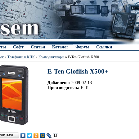
рты
Софт
Статьи
Каталог
Форум
Ссылки
лог
»
Телефоны и КПК
»
Коммуникаторы
» E-Ten Glofiish X500+
E-Ten Glofiish X500+
Добавлено:
2009-02-13
Производитель:
E-Ten
елиться…