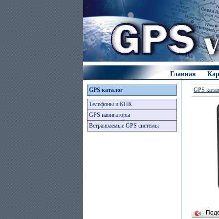
Главная
Ка
GPS каталог
GPS ката
Телефоны и КПК
GPS навигаторы
Встраиваемые GPS системы
Под