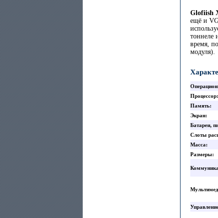
Glofiish
ещё и VG
использу
тоннеле 
время, п
модуля).
Характе
Операцион
Процессор
Память
Экран
Батареи, п
Слоты рас
Масса
Размеры
Коммуник
Мультиме
Управление