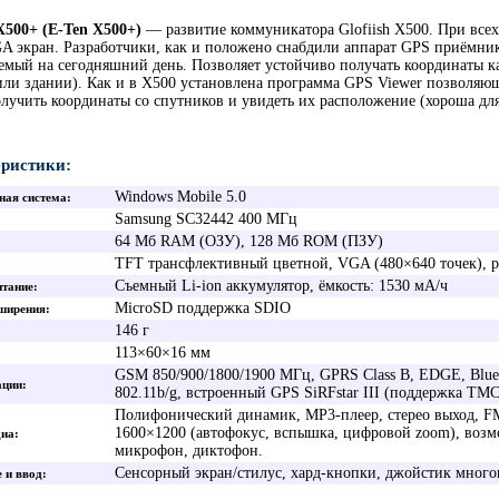
 X500+ (E-Ten X500+)
— развитие коммуникатора Glofiish X500. При все
A экран. Разработчики, как и положено снабдили аппарат GPS приёмнико
емый на сегодняшний день. Позволяет устойчиво получать координаты ка
или здании). Как и в X500 установлена программа GPS Viewer позволяющ
олучить координаты со спутников и увидеть их расположение (хороша д
ристики:
Windows Mobile 5.0
ная система
Samsung SC32442 400 МГц
64 Мб RAM (ОЗУ), 128 Мб ROM (ПЗУ)
TFT трансфлективный цветной, VGA (480×640 точек), р
Съемный Li-ion аккумулятор, ёмкость: 1530 мА/ч
итание
MicroSD поддержка SDIO
ширения
146 г
113×60×16 мм
GSM 850/900/1800/1900 МГц, GPRS Class B, EDGE, Bluet
ации
802.11b/g, встроенный GPS SiRFstar III (поддержка TM
Полифонический динамик, MP3-плеер, стерео выход, F
1600×1200 (автофокус, вспышка, цифровой zoom), возм
диа
микрофон, диктофон.
Сенсорный экран/стилус, хард-кнопки, джойстик мно
 и ввод