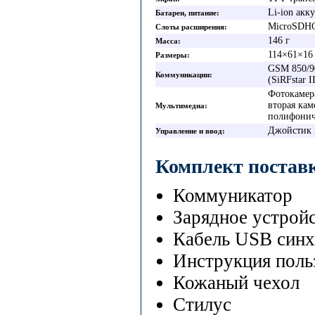
Li-ion акк
Батареи, питание
MicroSDH
Слоты расширения
146 г
Масса
114×61×16
Размеры
GSM 850/90
Коммуникации
(SiRFstar II
Фотокамер
вторая кам
Мультимедиа
полифонич
Джойстик 
Управление и ввод
Комплект постав
Коммуникатор
Зарядное устрой
Кабель USB синх
Инструкция поль
Кожаный чехол
Стилус