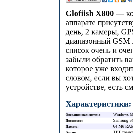
Glofiish X800
— ко
аппарате присутст
день, 2 камеры, GP
диапазонный GSM м
список очень и оче
забыли обратить в
которое уже входи
словом, если вы хо
устройстве, есть с
Характеристики:
Windows Mo
Операционная система
Samsung S
Процессор
64 Мб RAM
Память
TFT транс
Экран