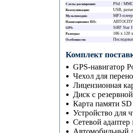
PSd / MMC
Слоты расширения
USB, разъ
Коммуникации
MP3-плеер
Мультимедия
АВТОСПУ
Навигационное ПО
SiRF Star I
GPS
186 x 120 
Размеры
Последова
Особенности
Комплект постав
GPS-навигатор Po
Чехол для перен
Лицензионная ка
Диск с резервно
Карта памяти SD
Устройство для ч
Сетевой адаптер 
Автомобильный д