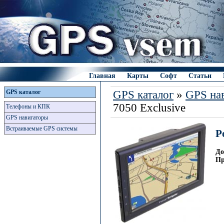
Главная
Карты
Софт
Статьи
GPS каталог
GPS каталог
»
GPS на
7050 Exclusive
Телефоны и КПК
GPS навигаторы
Встраиваемые GPS системы
P
До
Пр